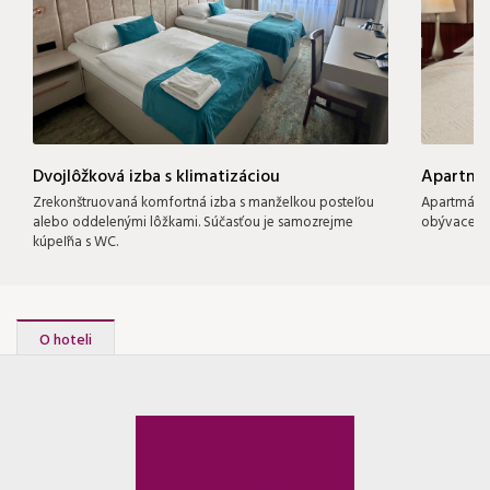
Dvojlôžková izba s klimatizáciou
Apartmá
Zrekonštruovaná komfortná izba s manželkou posteľou
Apartmán j
alebo oddelenými lôžkami. Súčasťou je samozrejme
obývacej m
kúpeľňa s WC.
O hoteli