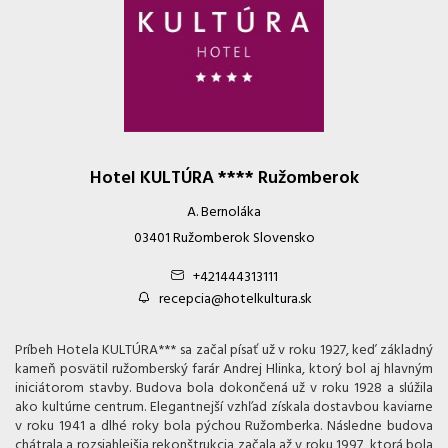
Hotel KULTÚRA **** Ružomberok
A. Bernoláka
03401 Ružomberok Slovensko
+421444313111
recepcia@hotelkultura.sk
Príbeh Hotela KULTÚRA*** sa začal písať už v roku 1927, keď základný
kameň posvätil ružomberský farár Andrej Hlinka, ktorý bol aj hlavným
iniciátorom stavby. Budova bola dokončená už v roku 1928 a slúžila
ako kultúrne centrum. Elegantnejší vzhľad získala dostavbou kaviarne
v roku 1941 a dlhé roky bola pýchou Ružomberka. Následne budova
chátrala a rozsiahlejšia rekonštrukcia začala až v roku 1997, ktorá bola