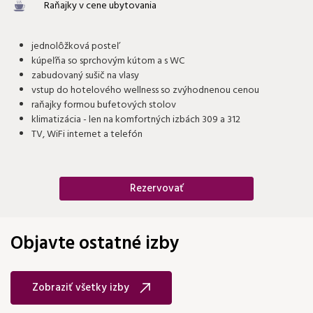
Raňajky v cene ubytovania
jednolôžková posteľ
kúpeľňa so sprchovým kútom a s WC
zabudovaný sušič na vlasy
vstup do hotelového wellness so zvýhodnenou cenou
raňajky formou bufetových stolov
klimatizácia - len na komfortných izbách 309 a 312
TV, WiFi internet a telefón
Rezervovať
Objavte ostatné izby
Zobraziť všetky izby