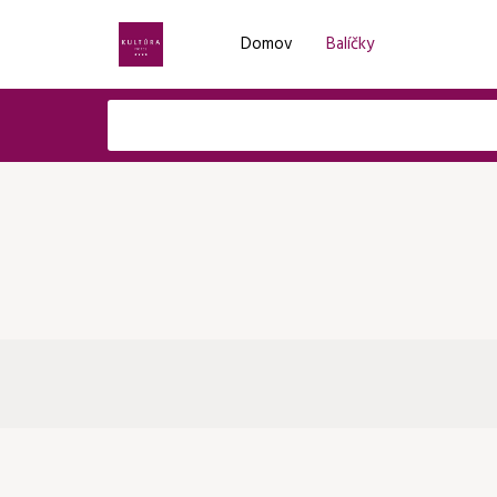
Domov
Balíčky
Voľba jazyka
Email
EN
PL