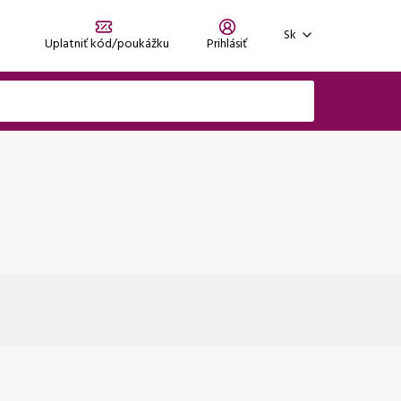
Sk
Uplatniť kód/poukážku
Prihlásiť
Zaregistrujte sa
Zabudli ste heslo?
Prihlásiť sa