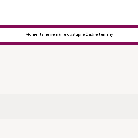
Momentálne nemáme dostupné žiadne termíny
Heslo
Pokračovať bez prihlásenia